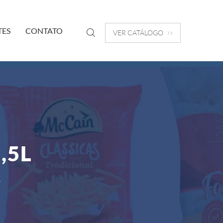
TES
CONTATO
VER CATÁLOGO
,5L
L